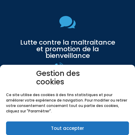

Lutte contre la maltraitance
et promotion de la
bienveillance
3133
Gestion des
cookies
personnes âgées et adultes handicapés
Ce site utilise des cookies à des fins statistiques et pour
119
améliorer votre expérience de navigation. Pour modifier ou retirer
votre consentement concernant tout ou partie des cookies,
Enfance maltraitée
cliquez sur "Paramétrer".
Copyright 2021
•
ADGESSA
•
Tous droits réservés
Tout accepter
Mentions légales
•
Politique de confidentialité
•
Politique de