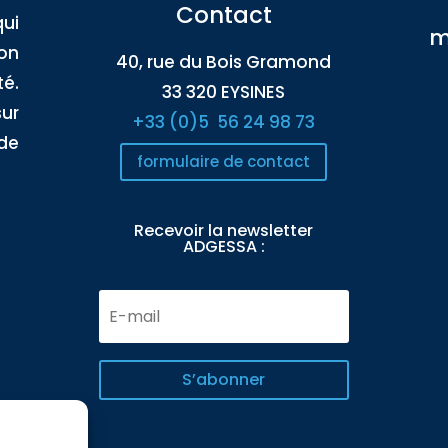
Contact
ui
m
on
40, rue du Bois Gramond
é.
33 320 EYSINES
sur
+33 (0)5
56 24 98 73
 de
formulaire de contact
Recevoir la newsletter
ADGESSA :
E-
mail
S’abonner