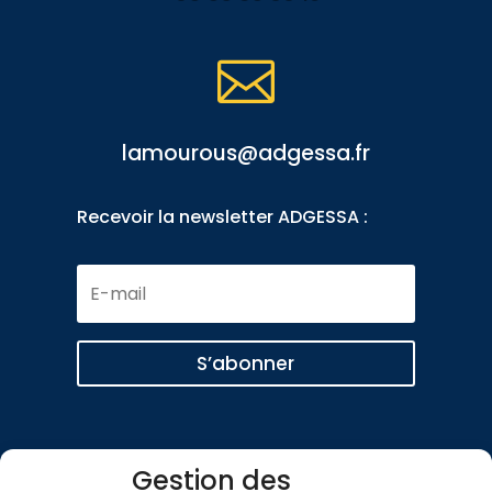

lamourous@adgessa.fr
Recevoir la newsletter ADGESSA :
E-
mail
S’abonner
Gestion des