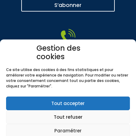
S’abonner
Gestion des
cookies
ALMA
Lutte contre la maltraitance et
Ce site utilise des cookies à des fins statistiques et pour
promotion de la bienveillance
améliorer votre expérience de navigation. Pour modifier ou retirer
votre consentement concernant tout ou partie des cookies,
Composer le :
3977
cliquez sur "Paramétrer".
Copyright 2021
•
ADGESSA
•
Tous droits réservés
Tout accepter
Mentions légales
•
Politique de confidentialité
•
Politique de
Tout refuser
cookies
CONNEXION
-
ESPACE ADMINISTRATEURS
Paramétrer